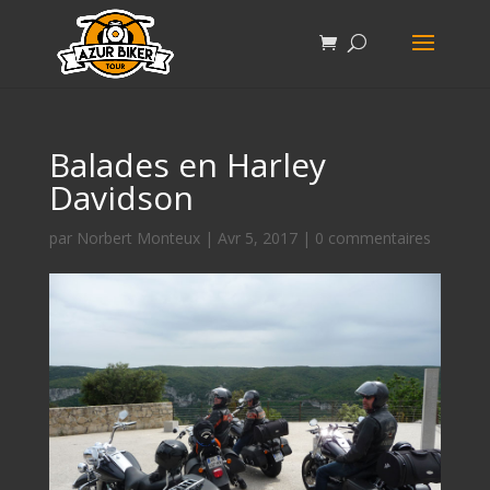
Balades en Harley
Davidson
par
Norbert Monteux
|
Avr 5, 2017
|
0 commentaires