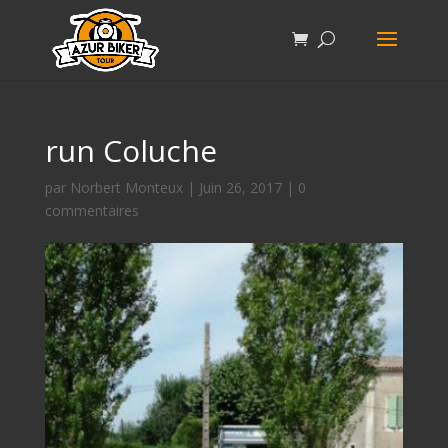
run Coluche
par
Norbert Monteux
|
Juin 26, 2017
|
0
commentaires