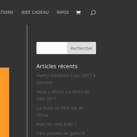
ATIONS
IDEE CADEAU
INFOS
Articles récents
Harley-Davidson-Days 2017 à
Morzine
Nous y étions: La Moto en
Fête 2017
La moto en Fête est de
retour
Avec ou sans bulle ?
Sans prendre de gants !!!