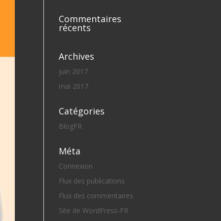
Commentaires
récents
Archives
juin 2017
mai 2017
Catégories
BlogFR
Méta
Connexion
Flux des publications
Flux des commentaires
Site de WordPress-FR