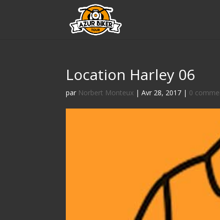
Location Harley 06
par
Norbert Monteux
|
Avr 28, 2017
|
0 commen