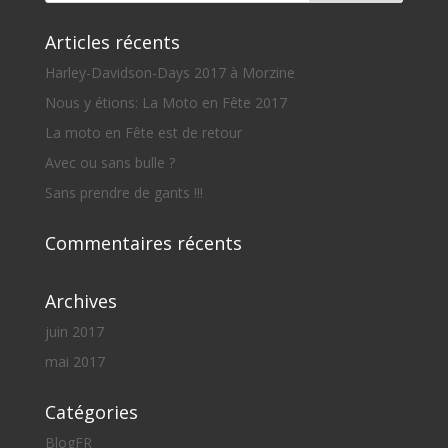
Articles récents
Harley-Davidson-Days 2017 à Morzine
Nous y étions: La Moto en Fête 2017
La moto en Fête est de retour
Avec ou sans bulle ?
Sans prendre de gants !!!
Commentaires récents
Archives
juin 2017
mai 2017
Catégories
BlogFR