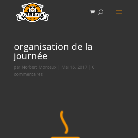
organisation de la
journée
par
Norbert Monteux
|
Mai 16, 2017
|
0
commentaires