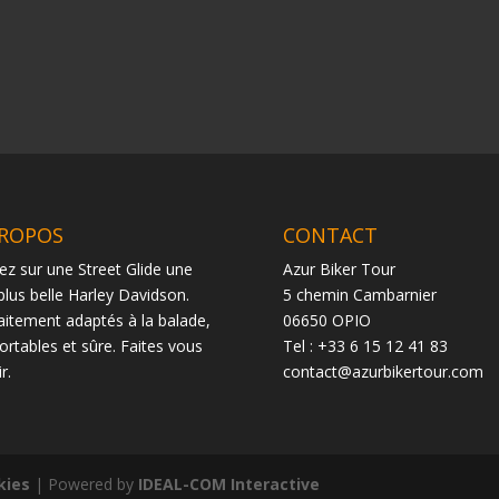
PROPOS
CONTACT
ez sur une Street Glide une
Azur Biker Tour
plus belle Harley Davidson.
5 chemin Cambarnier
aitement adaptés à la balade,
06650 OPIO
ortables et sûre. Faites vous
Tel : +33 6 15 12 41 83
r.
contact@azurbikertour.com
kies
| Powered by
IDEAL-COM Interactive