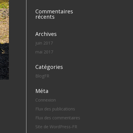
Commentaires
récents
Archives
juin 2017
mai 2017
Catégories
BlogFR
Méta
Connexion
Flux des publications
Flux des commentaires
Site de WordPress-FR