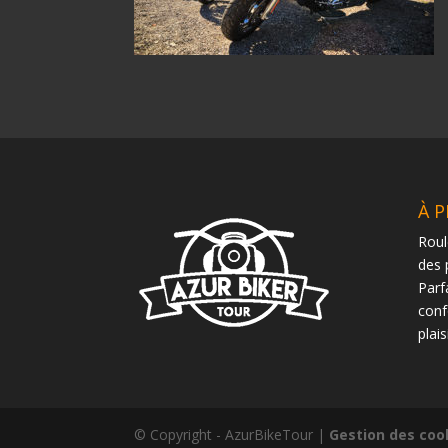
À 
Roul
des 
Parf
conf
plaisi
© Copyright - AzurBikeTour |
Gestion des coo