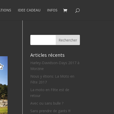
ATIONS
IDEE CADEAU
INFOS
Articles récents
Harley-Davidson-Days 2017 à
Morzine
Nous y étions: La Moto en
Fête 2017
La moto en Fête est de
retour
Avec ou sans bulle ?
Sans prendre de gants !!!