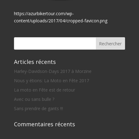
https://azurbikertour.com/wp-
content/uploads/2017/04/cropped-favicon.png
Articles récents
Harley-Davidson-Days 2017 à Morzine
Nous y étions: La Moto en Fête 2017
La moto en Fête est de retour
Avec ou sans bulle ?
Sans prendre de gants !!!
Commentaires récents