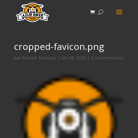
cropped-favicon.png
par
Norbert Monteux
|
Avr 28, 2020
|
0 commentaires