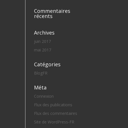
Commentaires
récents
Archives
juin 2017
mai 2017
Catégories
BlogFR
Méta
Connexion
Flux des publications
Flux des commentaires
Site de WordPress-FR