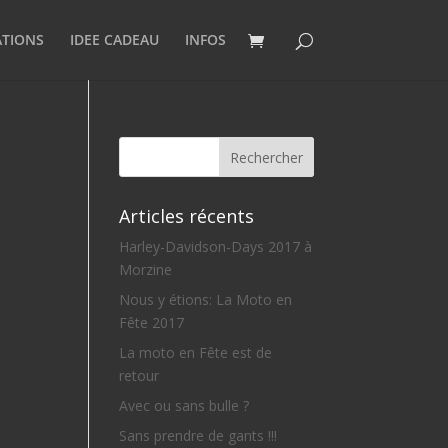
ATIONS
IDEE CADEAU
INFOS
Articles récents
Harley-Davidson-Days 2017 à
Morzine
Nous y étions: La Moto en
Fête 2017
La moto en Fête est de
retour
Avec ou sans bulle ?
Sans prendre de gants !!!