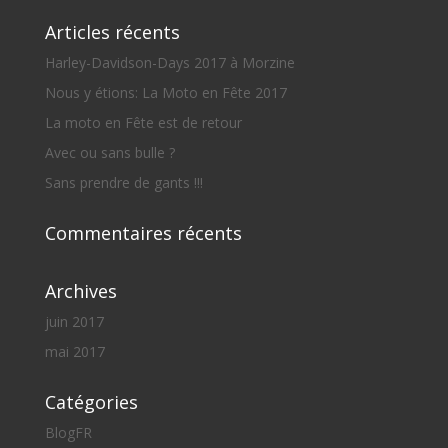
Articles récents
Harley-Davidson-Days 2017 à Morzine
Nous y étions: La Moto en Fête 2017
La moto en Fête est de retour
Avec ou sans bulle ?
Sans prendre de gants !!!
Commentaires récents
Archives
juin 2017
mai 2017
Catégories
BlogFR