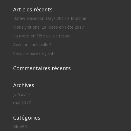
Articles récents
Harley-Davidson-Days 2017 à Morzine
Nous y étions: La Moto en Fête 2017
La moto en Fête est de retour
Avec ou sans bulle ?
Sans prendre de gants !!!
Commentaires récents
Archives
juin 2017
mai 2017
Catégories
BlogFR