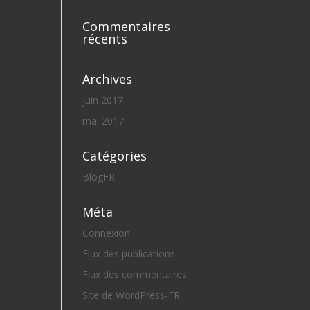
Commentaires
récents
Archives
juin 2017
mai 2017
Catégories
BlogFR
Méta
Connexion
Flux des publications
Flux des commentaires
Site de WordPress-FR