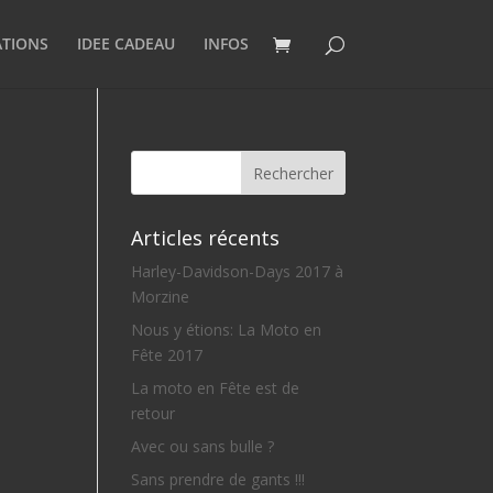
ATIONS
IDEE CADEAU
INFOS
Articles récents
Harley-Davidson-Days 2017 à
Morzine
Nous y étions: La Moto en
Fête 2017
La moto en Fête est de
retour
Avec ou sans bulle ?
Sans prendre de gants !!!