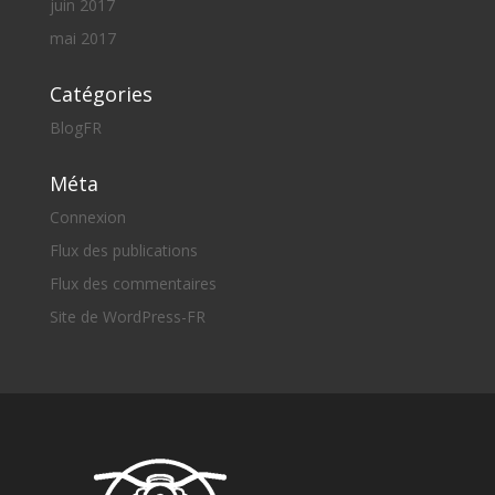
juin 2017
mai 2017
Catégories
BlogFR
Méta
Connexion
Flux des publications
Flux des commentaires
Site de WordPress-FR