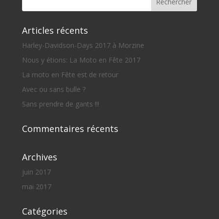
Articles récents
Harley-Davidson-Days 2017 à Morzine
Nous y étions: La Moto en Fête 2017
La moto en Fête est de retour
Avec ou sans bulle ?
Sans prendre de gants !!!
Commentaires récents
Archives
juin 2017
mai 2017
Catégories