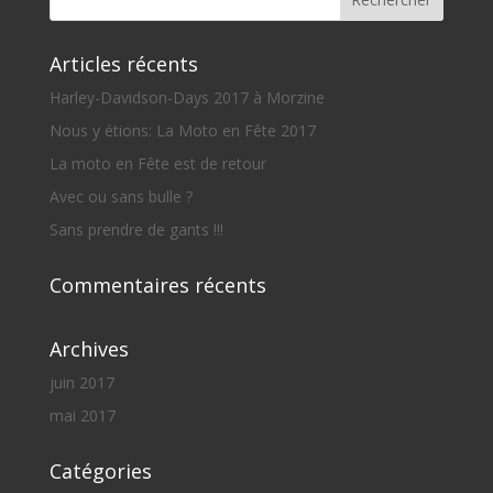
Articles récents
Harley-Davidson-Days 2017 à Morzine
Nous y étions: La Moto en Fête 2017
La moto en Fête est de retour
Avec ou sans bulle ?
Sans prendre de gants !!!
Commentaires récents
Archives
juin 2017
mai 2017
Catégories