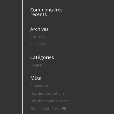
Commentaires
récents
Archives
juin 2017
mai 2017
Catégories
BlogFR
Méta
Connexion
Flux des publications
Flux des commentaires
Site de WordPress-FR