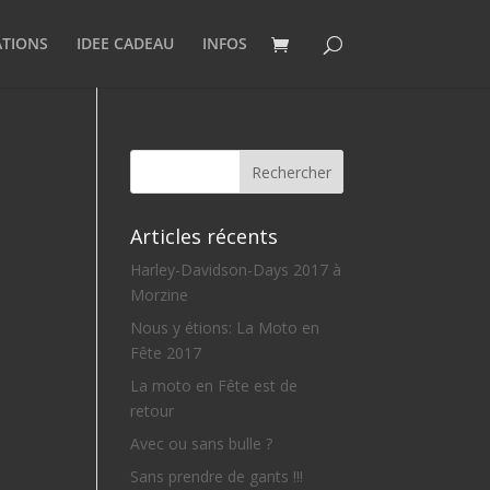
ATIONS
IDEE CADEAU
INFOS
Articles récents
Harley-Davidson-Days 2017 à
Morzine
Nous y étions: La Moto en
Fête 2017
La moto en Fête est de
retour
Avec ou sans bulle ?
Sans prendre de gants !!!