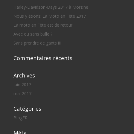
Harley-Davidson-Days 2017 à Morzine
Nous y étions: La Moto en Fête 2017
La moto en Fête est de retour
Avec ou sans bulle ?
Sans prendre de gants !!!
Commentaires récents
Archives
juin 2017
mai 2017
Catégories
BlogFR
Méta